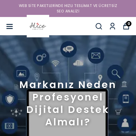
WEB SITE PAKETLERINDE HIZLI TESLIMAT VE ÜCRETSIZ
SEO ANALIZI
0
Markanız Neden
Profesyonel
Dijital Destek
Almalı?